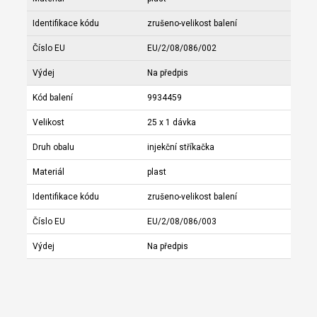
Identifikace kódu
zrušeno-velikost balení
Číslo EU
EU/2/08/086/002
Výdej
Na předpis
Kód balení
9934459
Velikost
25 x 1 dávka
Druh obalu
injekční stříkačka
Materiál
plast
Identifikace kódu
zrušeno-velikost balení
Číslo EU
EU/2/08/086/003
Výdej
Na předpis