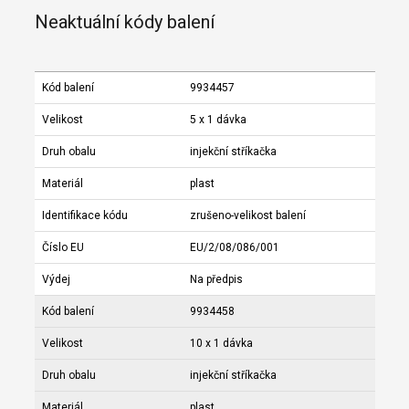
Neaktuální kódy balení
Kód balení
9934457
Velikost
5 x 1 dávka
Druh obalu
injekční stříkačka
Materiál
plast
Identifikace kódu
zrušeno-velikost balení
Číslo EU
EU/2/08/086/001
Výdej
Na předpis
Kód balení
9934458
Velikost
10 x 1 dávka
Druh obalu
injekční stříkačka
Materiál
plast