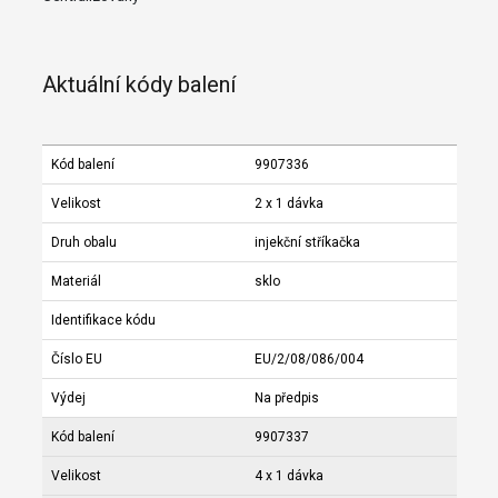
Aktuální kódy balení
Kód balení
9907336
Velikost
2 x 1 dávka
Druh obalu
injekční stříkačka
Materiál
sklo
Identifikace kódu
Číslo EU
EU/2/08/086/004
Výdej
Na předpis
Kód balení
9907337
Velikost
4 x 1 dávka