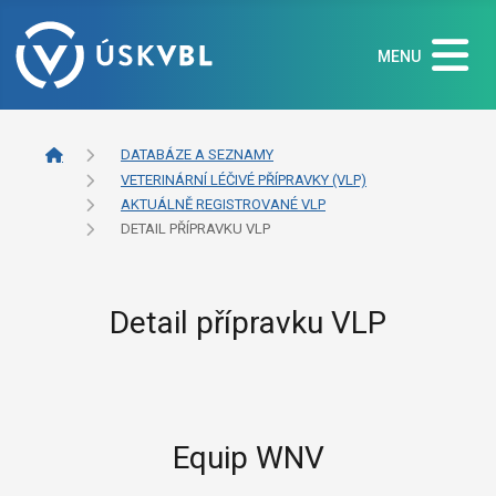
MENU
DATABÁZE A SEZNAMY
VETERINÁRNÍ LÉČIVÉ PŘÍPRAVKY (VLP)
AKTUÁLNĚ REGISTROVANÉ VLP
DETAIL PŘÍPRAVKU VLP
Detail přípravku VLP
Equip WNV