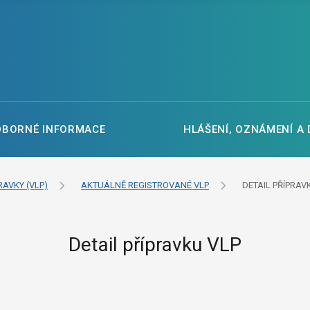
DBORNÉ INFORMACE
HLÁŠENÍ, OZNÁMENÍ A
RAVKY (VLP)
AKTUÁLNĚ REGISTROVANÉ VLP
DETAIL PŘÍPRAV
Detail přípravku VLP