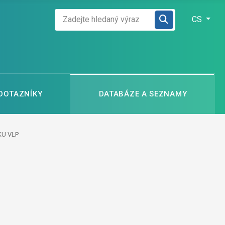
Zadejte hledaný výraz
Zvolte jazyk
CS
 DOTAZNÍKY
DATABÁZE A SEZNAMY
KU VLP