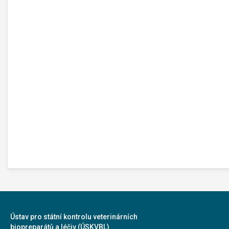
Ústav pro státní kontrolu veterinárních
biopreparátů a léčiv (ÚSKVBL)