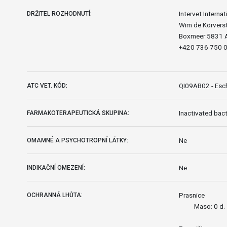
Intervet Internat
DRŽITEL ROZHODNUTÍ:
Wim de Körverst
Boxmeer 5831 
+420 736 750 
QI09AB02 - Esch
ATC VET. KÓD:
Inactivated bac
FARMAKOTERAPEUTICKÁ SKUPINA:
Ne
OMAMNÉ A PSYCHOTROPNÍ LÁTKY:
Ne
INDIKAČNÍ OMEZENÍ:
Prasnice
OCHRANNÁ LHŮTA:
Maso: 0 d.