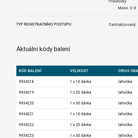
Prasničky
Maso: 0 d.
Centralizovaný
TYP REGISTRAČNÍHO POSTUPU:
Aktuální kódy balení
KÓD BALENÍ
VELIKOST
DRUH OB
9934218
1 x 10 dávka
lahvička
9934219
1 x 25 dávka
lahvička
9934220
1 x 50 dávka
lahvička
9934221
1 x 10 dávka
lahvička
9934222
1 x 25 dávka
lahvička
9934223
1 x 50 dávka
lahvička