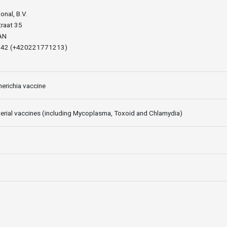
ional, B.V.
raat 35
AN
042 (+420221771213)
erichia vaccine
terial vaccines (including Mycoplasma, Toxoid and Chlamydia)