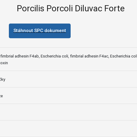
Porcilis Porcoli Diluvac Forte
Stáhnout SPC dokument
 fimbrial adhesin F4ab, Escherichia coli, fimbrial adhesin F4ac, Escherichia coli
toxin
čky
ze