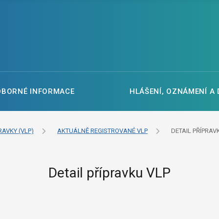
DBORNÉ INFORMACE
HLÁŠENÍ, OZNÁMENÍ A
RAVKY (VLP)
AKTUÁLNĚ REGISTROVANÉ VLP
DETAIL PŘÍPRAV
Detail přípravku VLP