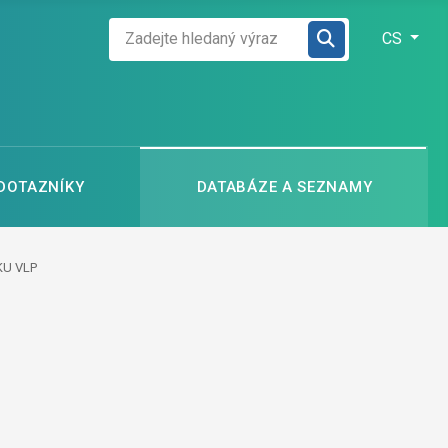
Zadejte hledaný výraz
Zvolte jazyk
CS
 DOTAZNÍKY
DATABÁZE A SEZNAMY
KU VLP