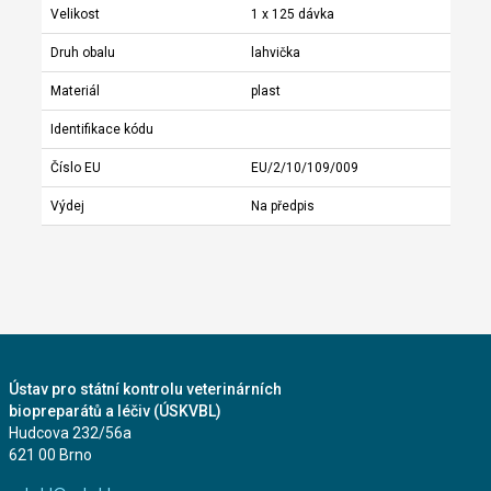
Velikost
1 x 125 dávka
Druh obalu
lahvička
Materiál
plast
Identifikace kódu
Číslo EU
EU/2/10/109/009
Výdej
Na předpis
Ústav pro státní kontrolu veterinárních
biopreparátů a léčiv (ÚSKVBL)
Hudcova 232/56a
621 00 Brno