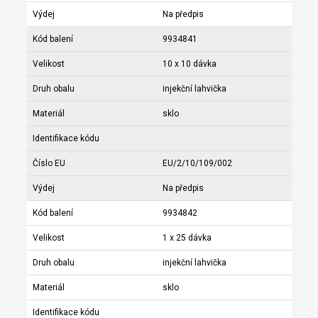
Výdej
Na předpis
Kód balení
9934841
Velikost
10 x 10 dávka
Druh obalu
injekční lahvička
Materiál
sklo
Identifikace kódu
Číslo EU
EU/2/10/109/002
Výdej
Na předpis
Kód balení
9934842
Velikost
1 x 25 dávka
Druh obalu
injekční lahvička
Materiál
sklo
Identifikace kódu