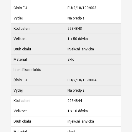
Číslo EU
EU/2/10/109/003
Výdej
Na předpis
Kód balení
9934843
Velikost
1 x 50 dávka
Druh obalu
injekční lahvička
Materiál
sklo
Identifikace kódu
Číslo EU
EU/2/10/109/004
Výdej
Na předpis
Kód balení
9934844
Velikost
1 x 10 dávka
Druh obalu
injekční lahvička
Materiál
plast