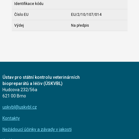
Identifikace kódu
Číslo EU
EU/2/10/107/014
Výdej
Na předpis
Ústav pro státní kontrolu veterinárních
biopreparátů a léčiv (ÚSKVBL)
Hudcova 232/56a
621 00 Brno
uskvbl@uskvbl.cz
Kontakty
Nežádoucí účinky a závady v jakosti