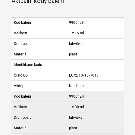
Aktuální kódy balení
Kód balení
9900423
Velikost
1 x 15 ml
Druh obalu
lahvička
Materiál
plast
Identifikace kódu
Číslo EU
EU/2/10/107/013
Výdej
Na předpis
Kód balení
9900424
Velikost
1 x 30 ml
Druh obalu
lahvička
Materiál
plast