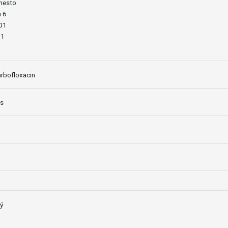
mesto
 6
01
11
rbofloxacin
es
ý