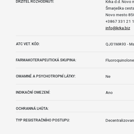
Krka d.d. Novo 
DRŽITEL ROZHODNUTÍ:
Šmarješka cesta
Novo mesto 85
+3867 331 21 
info@krka.biz
QJ01MA93 - Ma
ATC VET. KÓD:
Fluoroquinolon
FARMAKOTERAPEUTICKÁ SKUPINA:
Ne
OMAMNÉ A PSYCHOTROPNÍ LÁTKY:
Ano
INDIKAČNÍ OMEZENÍ:
OCHRANNÁ LHŮTA:
Decentralizovan
TYP REGISTRAČNÍHO POSTUPU: