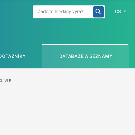
Zadejte hledaný výraz
Zvolte jazyk
CS
 DOTAZNÍKY
DATABÁZE A SEZNAMY
KU VLP