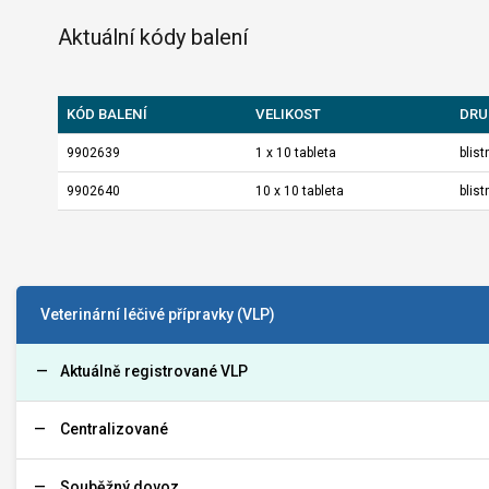
Aktuální kódy balení
KÓD BALENÍ
VELIKOST
DRU
9902639
1 x 10 tableta
blistr
9902640
10 x 10 tableta
blistr
Veterinární léčivé přípravky (VLP)
Aktuálně registrované VLP
Centralizované
Souběžný dovoz