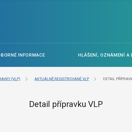
DBORNÉ INFORMACE
HLÁŠENÍ, OZNÁMENÍ A
RAVKY (VLP)
AKTUÁLNĚ REGISTROVANÉ VLP
DETAIL PŘÍPRAV
Detail přípravku VLP