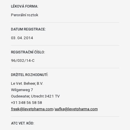
LÉKOVÁ FORMA:
Perorální roztok
DATUM REGISTRACE:
03. 04. 2014
REGISTRAČNÍ ČÍSLO:
96/032/14-C
DRŽITEL ROZHODNUTÍ:
Le Vet. Beheer, B.V.
Wilgenweg 7
Oudewater, Utrecht 3421 TV
+31 348 56 58 58
freek@levetpharma.com
/
aafke@levetpharma.com
ATC VET. KÓD: