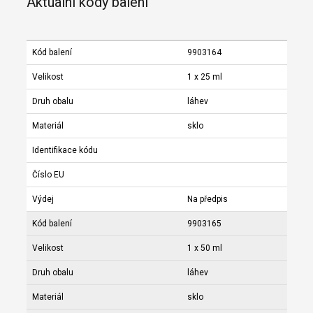
Aktuální kódy balení
Kód balení
9903164
Velikost
1 x 25 ml
Druh obalu
láhev
Materiál
sklo
Identifikace kódu
Číslo EU
Výdej
Na předpis
Kód balení
9903165
Velikost
1 x 50 ml
Druh obalu
láhev
Materiál
sklo