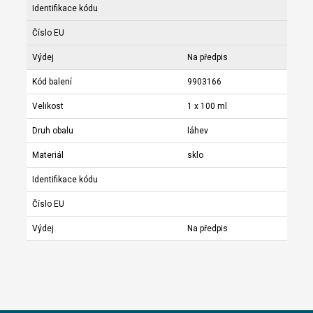
Identifikace kódu
Číslo EU
Výdej
Na předpis
Kód balení
9903166
Velikost
1 x 100 ml
Druh obalu
láhev
Materiál
sklo
Identifikace kódu
Číslo EU
Výdej
Na předpis