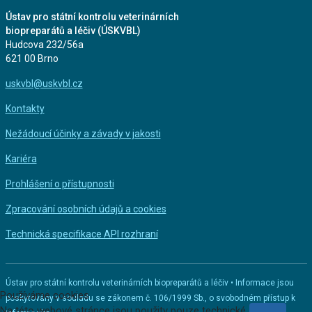
Ústav pro státní kontrolu veterinárních
biopreparátů a léčiv (ÚSKVBL)
Hudcova 232/56a
621 00 Brno
uskvbl@uskvbl.cz
Kontakty
Nežádoucí účinky a závady v jakosti
Kariéra
Prohlášení o přístupnosti
Zpracování osobních údajů a cookies
Technická specifikace API rozhraní
Ústav pro státní kontrolu veterinárních biopreparátů a léčiv • Informace jsou
Používáme cookies
poskytovány v souladu se zákonem č. 106/1999 Sb., o svobodném přístup k
Na této webové stránce jsou použity pouze technické