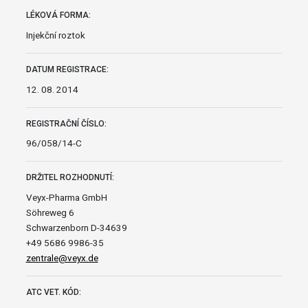
LÉKOVÁ FORMA:
Injekční roztok
DATUM REGISTRACE:
12. 08. 2014
REGISTRAČNÍ ČÍSLO:
96/058/14-C
DRŽITEL ROZHODNUTÍ:
Veyx-Pharma GmbH
Söhreweg 6
Schwarzenborn D-34639
+49 5686 9986-35
zentrale@veyx.de
ATC VET. KÓD: