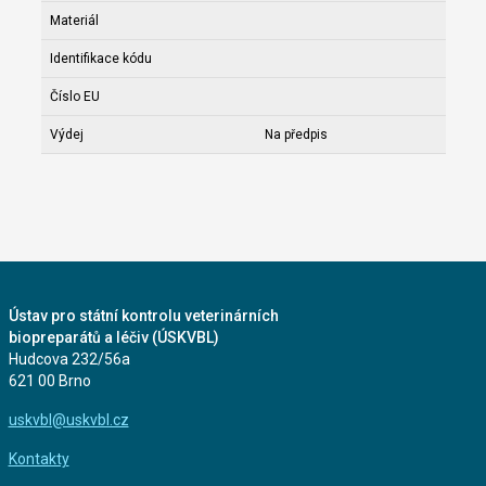
Materiál
Identifikace kódu
Číslo EU
Výdej
Na předpis
Ústav pro státní kontrolu veterinárních
biopreparátů a léčiv (ÚSKVBL)
Hudcova 232/56a
621 00 Brno
uskvbl@uskvbl.cz
Kontakty