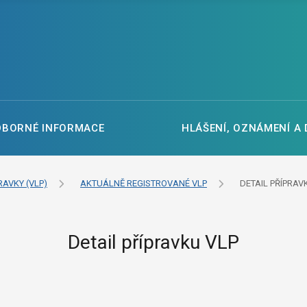
DBORNÉ INFORMACE
HLÁŠENÍ, OZNÁMENÍ A
RAVKY (VLP)
AKTUÁLNĚ REGISTROVANÉ VLP
DETAIL PŘÍPRAV
Detail přípravku VLP