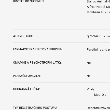
Elanco Animal 
DRŽITEL ROZHODNUTÍ:
Alfred-Nobel-Str
Monheim 4078
QP53AC05 - Flu
ATC VET. KÓD:
Pyrethrins and p
FARMAKOTERAPEUTICKÁ SKUPINA:
Ne
OMAMNÉ A PSYCHOTROPNÍ LÁTKY:
Ne
INDIKAČNÍ OMEZENÍ:
Včely
OCHRANNÁ LHŮTA:
Med: 0 d.
Decentralizovan
TYP REGISTRAČNÍHO POSTUPU: