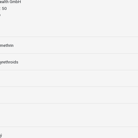
Health GmbH
. 50
9
methrin
yrethroids
ý