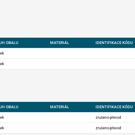
UH OBALU
MATERIÁL
IDENTIFIKACE KÓDU
ek
ek
UH OBALU
MATERIÁL
IDENTIFIKACE KÓDU
ek
zrušeno-převod
ek
zrušeno-převod