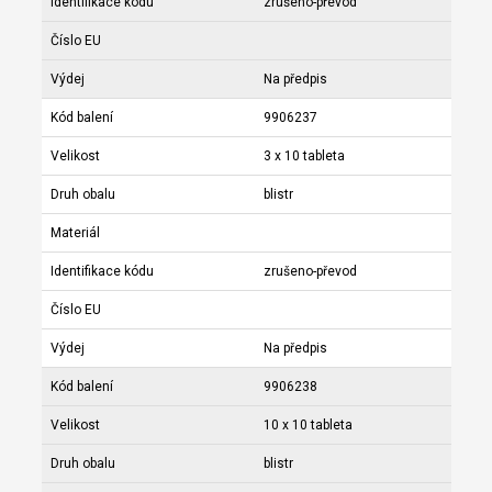
Identifikace kódu
zrušeno-převod
Číslo EU
Výdej
Na předpis
Kód balení
9906237
Velikost
3 x 10 tableta
Druh obalu
blistr
Materiál
Identifikace kódu
zrušeno-převod
Číslo EU
Výdej
Na předpis
Kód balení
9906238
Velikost
10 x 10 tableta
Druh obalu
blistr