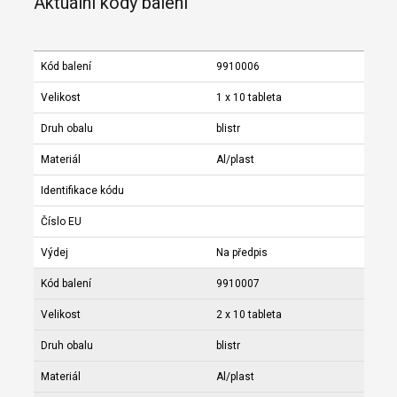
Aktuální kódy balení
Kód balení
9910006
Velikost
1 x 10 tableta
Druh obalu
blistr
Materiál
Al/plast
Identifikace kódu
Číslo EU
Výdej
Na předpis
Kód balení
9910007
Velikost
2 x 10 tableta
Druh obalu
blistr
Materiál
Al/plast