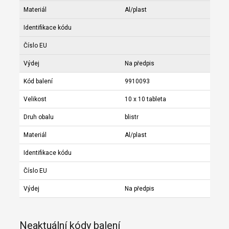
Materiál
Al/plast
Identifikace kódu
Číslo EU
Výdej
Na předpis
Kód balení
9910093
Velikost
10 x 10 tableta
Druh obalu
blistr
Materiál
Al/plast
Identifikace kódu
Číslo EU
Výdej
Na předpis
Neaktuální kódy balení