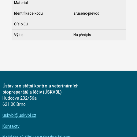
Materiál
Identifikace kódu
zrušeno-převod
Číslo EU
Výdej
Na předpis
Ústav pro státní kontrolu veterinárních
biopreparátů a léčiv (ÚSKVBL)
Hudcova 232/56a
621 00 Brno
uskvbl@uskvbl.cz
Kontakty