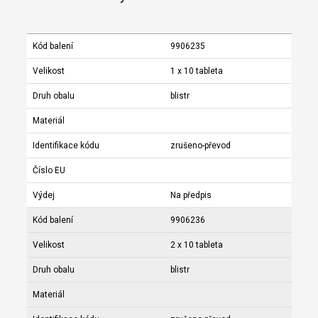
Kód balení
9906235
Velikost
1 x 10 tableta
Druh obalu
blistr
Materiál
Identifikace kódu
zrušeno-převod
Číslo EU
Výdej
Na předpis
Kód balení
9906236
Velikost
2 x 10 tableta
Druh obalu
blistr
Materiál