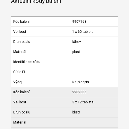
Aktuální kódy balení
Kód balení
9907168
Velikost
1 x 60 tableta
Druh obalu
láhev
Materiál
plast
Identifikace kódu
Číslo EU
Výdej
Na předpis
Kód balení
9909386
Velikost
3 x 12 tableta
Druh obalu
blistr
Materiál