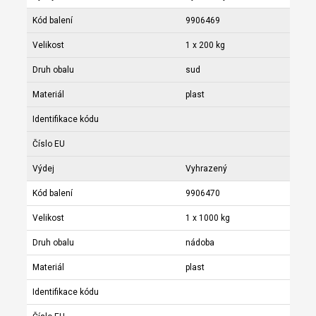
Kód balení
9906469
Velikost
1 x 200 kg
Druh obalu
sud
Materiál
plast
Identifikace kódu
Číslo EU
Výdej
Vyhrazený
Kód balení
9906470
Velikost
1 x 1000 kg
Druh obalu
nádoba
Materiál
plast
Identifikace kódu