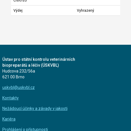
Číslo EU
Výdej
Vyhrazený
Ústav pro státní kontrolu veterinárních
biopreparátů a léčiv (ÚSKVBL)
Hudcova 232/56a
621 00 Brno
uskvbl@uskvbl.cz
Kontakty
Nežádoucí účinky a závady v jakosti
Kariéra
Prohlášení o přístupnosti