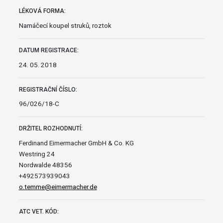
LÉKOVÁ FORMA:
Namáčecí koupel struků, roztok
DATUM REGISTRACE:
24. 05. 2018
REGISTRAČNÍ ČÍSLO:
96/026/18-C
DRŽITEL ROZHODNUTÍ:
Ferdinand Eimermacher GmbH & Co. KG
Westring 24
Nordwalde 48356
+492573939043
o.temme@eimermacher.de
ATC VET. KÓD: