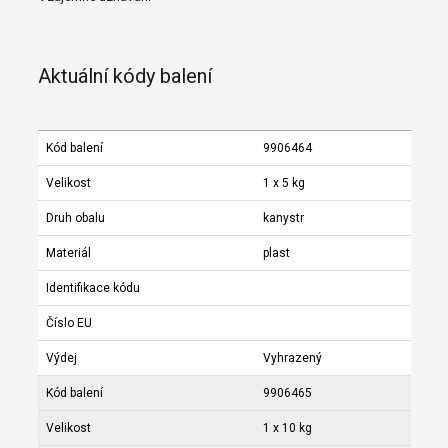
Aktuální kódy balení
Kód balení
9906464
Velikost
1 x 5 kg
Druh obalu
kanystr
Materiál
plast
Identifikace kódu
Číslo EU
Výdej
Vyhrazený
Kód balení
9906465
Velikost
1 x 10 kg