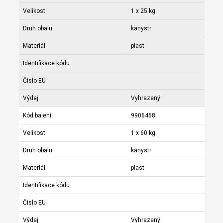
Velikost
1 x 25 kg
Druh obalu
kanystr
Materiál
plast
Identifikace kódu
Číslo EU
Výdej
Vyhrazený
Kód balení
9906468
Velikost
1 x 60 kg
Druh obalu
kanystr
Materiál
plast
Identifikace kódu
Číslo EU
Výdej
Vyhrazený