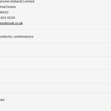
tories (Ireland) Limited
rial Estate
 W620
 3026 0200
@norbrook.co.uk
idectin, combinations
ání