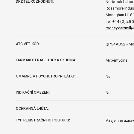
Norbrook Labora
DRŽITEL ROZHODNUTÍ:
Rossmore Indust
Monaghan H18
Tel: +44 (0) 28
rodney.cartmill
QP54AB52 - Mox
ATC VET. KÓD:
Milbemycins
FARMAKOTERAPEUTICKÁ SKUPINA:
Ne
OMAMNÉ A PSYCHOTROPNÍ LÁTKY:
Ne
INDIKAČNÍ OMEZENÍ:
OCHRANNÁ LHŮTA:
Vzájemné uznáv
TYP REGISTRAČNÍHO POSTUPU: