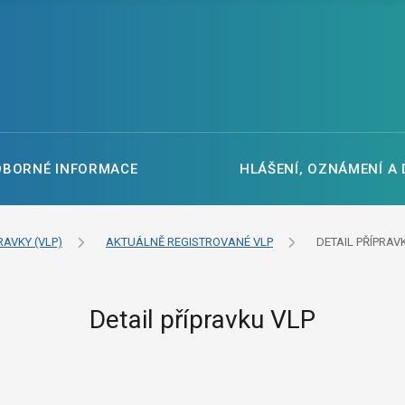
DBORNÉ INFORMACE
HLÁŠENÍ, OZNÁMENÍ A
RAVKY (VLP)
AKTUÁLNĚ REGISTROVANÉ VLP
DETAIL PŘÍPRAV
Detail přípravku VLP