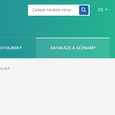
Zadejte hledaný výraz
Zvolte jazyk
CS
 DOTAZNÍKY
DATABÁZE A SEZNAMY
KU VLP