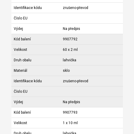
Identifikace kódu
zrušeno-převod
Číslo EU
Výdej
Na předpis
Kód balení
9907792
Velikost
60 x 2 ml
Druh obalu
lahvička
Materiál
sklo
Identifikace kódu
zrušeno-převod
Číslo EU
Výdej
Na předpis
Kód balení
9907793
Velikost
1 x 10 ml
Druh obalu
lahvička