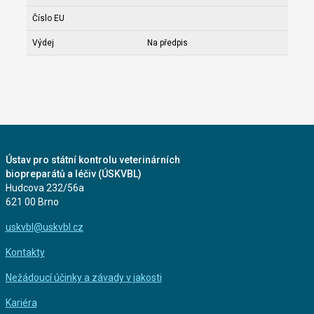
Číslo EU
Výdej
Na předpis
Ústav pro státní kontrolu veterinárních
biopreparátů a léčiv (ÚSKVBL)
Hudcova 232/56a
621 00 Brno
uskvbl@uskvbl.cz
Kontakty
Nežádoucí účinky a závady v jakosti
Kariéra