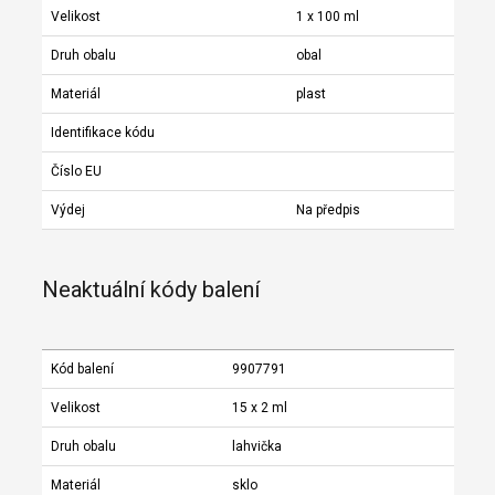
Velikost
1 x 100 ml
Druh obalu
obal
Materiál
plast
Identifikace kódu
Číslo EU
Výdej
Na předpis
Neaktuální kódy balení
Kód balení
9907791
Velikost
15 x 2 ml
Druh obalu
lahvička
Materiál
sklo