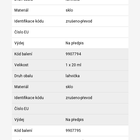
Materiál
sklo
Identifikace kódu
zrušeno-převod
Číslo EU
Výdej
Na předpis
Kód balení
9907794
Velikost
1 x 20 ml
Druh obalu
lahvička
Materiál
sklo
Identifikace kódu
zrušeno-převod
Číslo EU
Výdej
Na předpis
Kód balení
9907795