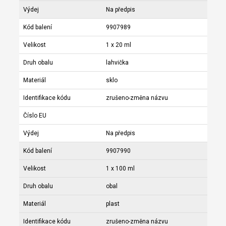
Výdej
Na předpis
Kód balení
9907989
Velikost
1 x 20 ml
Druh obalu
lahvička
Materiál
sklo
Identifikace kódu
zrušeno-změna názvu
Číslo EU
Výdej
Na předpis
Kód balení
9907990
Velikost
1 x 100 ml
Druh obalu
obal
Materiál
plast
Identifikace kódu
zrušeno-změna názvu