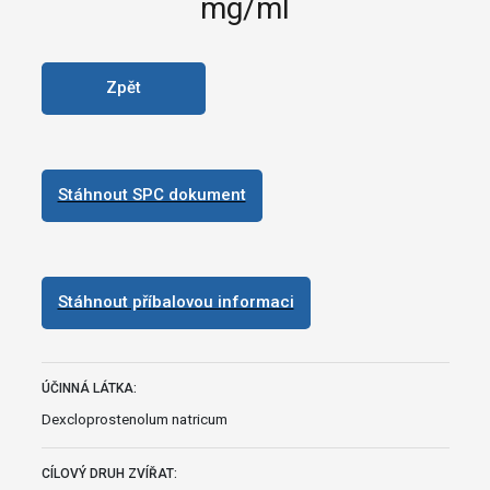
mg/ml
Zpět
Stáhnout SPC dokument
Stáhnout příbalovou informaci
ÚČINNÁ LÁTKA:
Dexcloprostenolum natricum
CÍLOVÝ DRUH ZVÍŘAT: