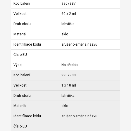
Kód balení
9907987
Velikost
60 x 2 ml
Druh obalu
lahvička
Materiál
sklo
Identifikace kódu
zrušeno-změna názvu
Číslo EU
Výdej
Na předpis
Kód balení
9907988
Velikost
1 x 10 ml
Druh obalu
lahvička
Materiál
sklo
Identifikace kódu
zrušeno-změna názvu
Číslo EU