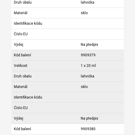
Druh obalu
lahvička
Materiál
sklo
Identifikace kódu
Číslo EU
Výdej
Na předpis
Kód balení
9909379
Velikost
1 x 20 ml
Druh obalu
lahvička
Materiál
sklo
Identifikace kódu
Číslo EU
Výdej
Na předpis
Kód balení
9909380