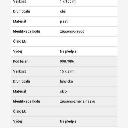
Velikost
1 x 100 ml
Druh obalu
obal
Materiál
plast
Identifikace kódu
zrušeno-převod
Číslo EU
Výdej
Na předpis
Kód balení
9907986
Velikost
15 x 2 ml
Druh obalu
lahvička
Materiál
sklo
Identifikace kódu
zrušeno-změna názvu
Číslo EU
Výdej
Na předpis