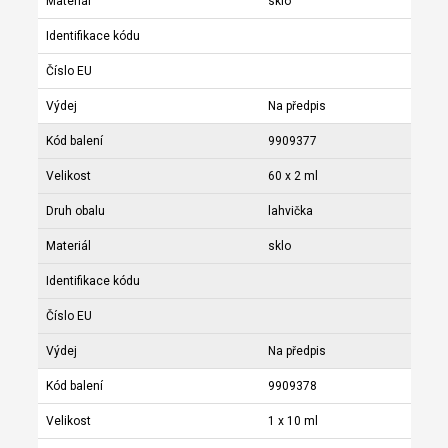
Materiál
sklo
Identifikace kódu
Číslo EU
Výdej
Na předpis
Kód balení
9909377
Velikost
60 x 2 ml
Druh obalu
lahvička
Materiál
sklo
Identifikace kódu
Číslo EU
Výdej
Na předpis
Kód balení
9909378
Velikost
1 x 10 ml