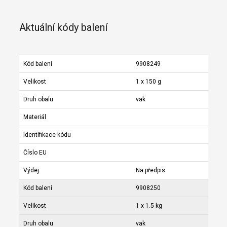
Aktuální kódy balení
Kód balení
9908249
Velikost
1 x 150 g
Druh obalu
vak
Materiál
Identifikace kódu
Číslo EU
Výdej
Na předpis
Kód balení
9908250
Velikost
1 x 1.5 kg
Druh obalu
vak