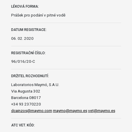
LÉKOVÁ FORMA:
Prášek pro podání v pitné vodě
DATUM REGISTRACE:
06. 02. 2020
REGISTRAČNÍ ČÍSLO:
96/016/20-C
DRŽITEL ROZHODNUTÍ:
Laboratorios Maymó, S.A.U.
Via Augusta 302
Barcelona 08017
+34 93 2370220
dcainzos@maymo.com
maymo@maymo.es
vet@maymo.es
ATC VET. KÓD: