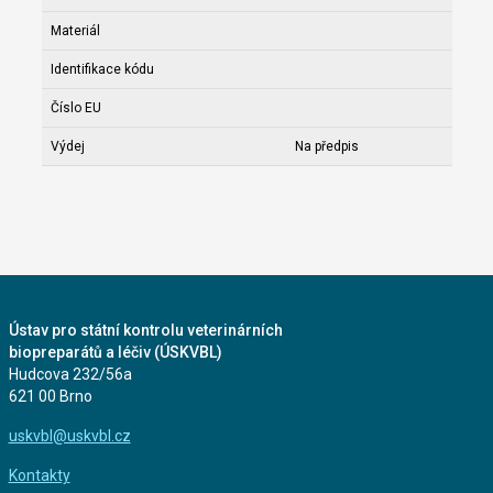
Materiál
Identifikace kódu
Číslo EU
Výdej
Na předpis
Ústav pro státní kontrolu veterinárních
biopreparátů a léčiv (ÚSKVBL)
Hudcova 232/56a
621 00 Brno
uskvbl@uskvbl.cz
Kontakty