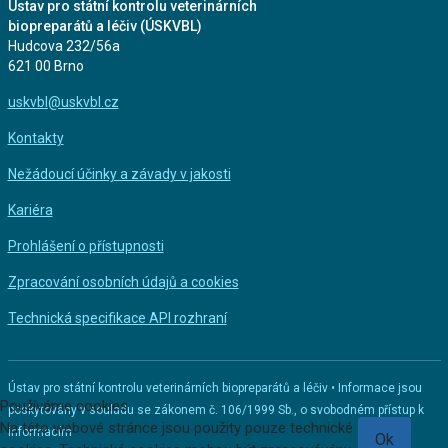
Ústav pro státní kontrolu veterinárních
biopreparátů a léčiv (ÚSKVBL)
Hudcova 232/56a
621 00 Brno
uskvbl@uskvbl.cz
Kontakty
Nežádoucí účinky a závady v jakosti
Kariéra
Prohlášení o přístupnosti
Zpracování osobních údajů a cookies
Technická specifikace API rozhraní
Ústav pro státní kontrolu veterinárních biopreparátů a léčiv • Informace jsou
Používáme cookies
poskytovány v souladu se zákonem č. 106/1999 Sb., o svobodném přístup k
Na této webové stránce jsou použity pouze technické
informacím
Ok