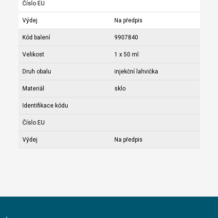
Číslo EU
Výdej
Na předpis
Kód balení
9907840
Velikost
1 x 50 ml
Druh obalu
injekční lahvička
Materiál
sklo
Identifikace kódu
Číslo EU
Výdej
Na předpis