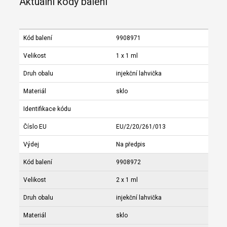
Aktuální kódy balení
Kód balení
9908971
Velikost
1 x 1 ml
Druh obalu
injekční lahvička
Materiál
sklo
Identifikace kódu
Číslo EU
EU/2/20/261/013
Výdej
Na předpis
Kód balení
9908972
Velikost
2 x 1 ml
Druh obalu
injekční lahvička
Materiál
sklo