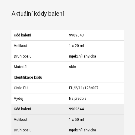
Aktuální kódy balení
Kód balení
9909543
Velikost
1 x 20 ml
Druh obalu
injekční lahvička
Materiál
sklo
Identifikace kódu
Číslo EU
EU/2/11/128/007
Výdej
Na předpis
Kód balení
9909544
Velikost
1 x 50 ml
Druh obalu
injekční lahvička