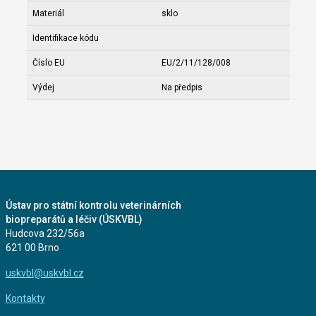
Materiál
sklo
Identifikace kódu
Číslo EU
EU/2/11/128/008
Výdej
Na předpis
Ústav pro státní kontrolu veterinárních
biopreparátů a léčiv (ÚSKVBL)
Hudcova 232/56a
621 00 Brno
uskvbl@uskvbl.cz
Kontakty