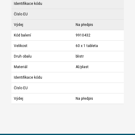
Identifikace kódu
Číslo EU
Výdej
Na předpis
Kód balení
9910432
Velikost
60 x 1 tableta
Druh obalu
blistr
Materiál
Al/plast
Identifikace kódu
Číslo EU
Výdej
Na předpis