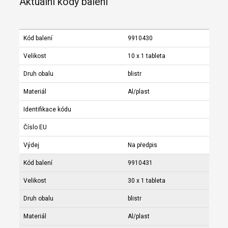
Aktuální kódy balení
Kód balení
9910430
Velikost
10 x 1 tableta
Druh obalu
blistr
Materiál
Al/plast
Identifikace kódu
Číslo EU
Výdej
Na předpis
Kód balení
9910431
Velikost
30 x 1 tableta
Druh obalu
blistr
Materiál
Al/plast