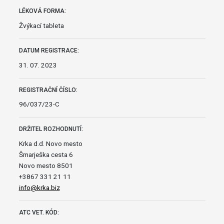
LÉKOVÁ FORMA:
Žvýkací tableta
DATUM REGISTRACE:
31. 07. 2023
REGISTRAČNÍ ČÍSLO:
96/037/23-C
DRŽITEL ROZHODNUTÍ:
Krka d.d. Novo mesto
Šmarješka cesta 6
Novo mesto 8501
+3867 331 21 11
info@krka.biz
ATC VET. KÓD: