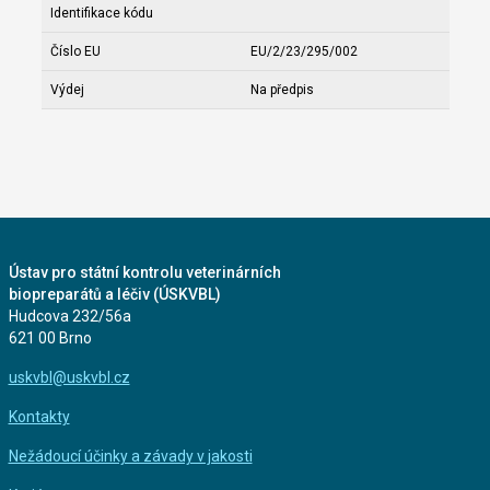
Identifikace kódu
Číslo EU
EU/2/23/295/002
Výdej
Na předpis
Ústav pro státní kontrolu veterinárních
biopreparátů a léčiv (ÚSKVBL)
Hudcova 232/56a
621 00 Brno
uskvbl@uskvbl.cz
Kontakty
Nežádoucí účinky a závady v jakosti