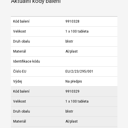
Aktuální kódy balení
Kód balení
9910328
Velikost
1 x 100 tableta
Druh obalu
blistr
Materiál
Al/plast
Identifikace kódu
Číslo EU
EU/2/23/295/001
Výdej
Na předpis
Kód balení
9910329
Velikost
1 x 100 tableta
Druh obalu
blistr
Materiál
Al/plast