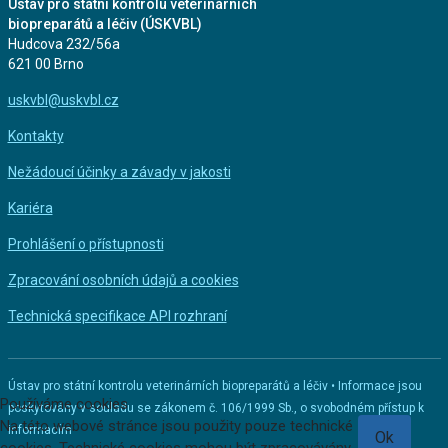
Ústav pro státní kontrolu veterinárních
biopreparátů a léčiv (ÚSKVBL)
Hudcova 232/56a
621 00 Brno
uskvbl@uskvbl.cz
Kontakty
Nežádoucí účinky a závady v jakosti
Kariéra
Prohlášení o přístupnosti
Zpracování osobních údajů a cookies
Technická specifikace API rozhraní
Ústav pro státní kontrolu veterinárních biopreparátů a léčiv • Informace jsou
Používáme cookies
poskytovány v souladu se zákonem č. 106/1999 Sb., o svobodném přístup k
Na této webové stránce jsou použity pouze technické
informacím
Ok