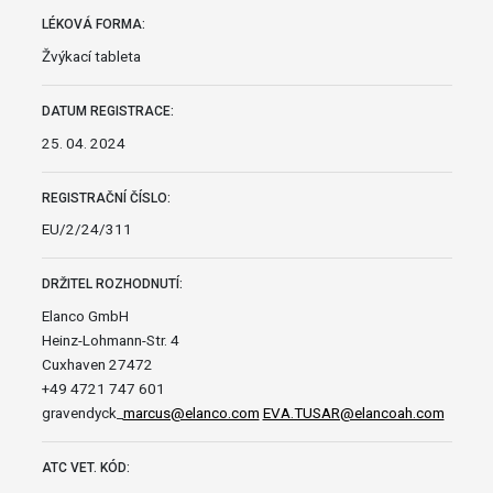
LÉKOVÁ FORMA:
Žvýkací tableta
DATUM REGISTRACE:
25. 04. 2024
REGISTRAČNÍ ČÍSLO:
EU/2/24/311
DRŽITEL ROZHODNUTÍ:
Elanco GmbH
Heinz-Lohmann-Str. 4
Cuxhaven 27472
+49 4721 747 601
gravendyck_
marcus@elanco.com
EVA.TUSAR@elancoah.com
ATC VET. KÓD: