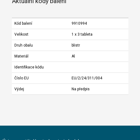
Aktuální kódy balení
Kód balení
9910994
Velikost
1 x 3 tableta
Druh obalu
blistr
Materiál
Al
Identifikace kódu
Číslo EU
EU/2/24/311/004
Výdej
Na předpis