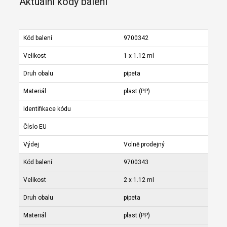
Aktuální kódy balení
Kód balení
9700342
Velikost
1 x 1.12 ml
Druh obalu
pipeta
Materiál
plast (PP)
Identifikace kódu
Číslo EU
Výdej
Volně prodejný
Kód balení
9700343
Velikost
2 x 1.12 ml
Druh obalu
pipeta
Materiál
plast (PP)