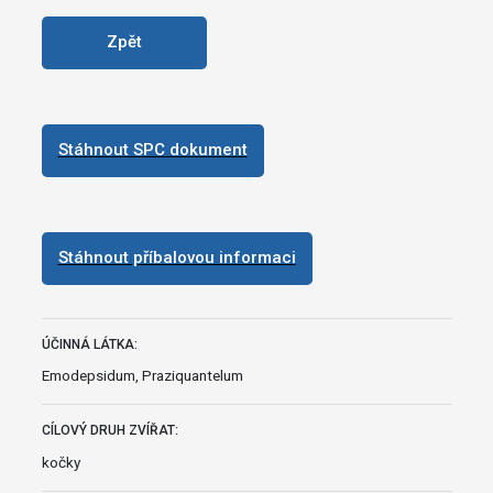
Zpět
Stáhnout SPC dokument
Stáhnout příbalovou informaci
ÚČINNÁ LÁTKA:
Emodepsidum, Praziquantelum
CÍLOVÝ DRUH ZVÍŘAT:
kočky