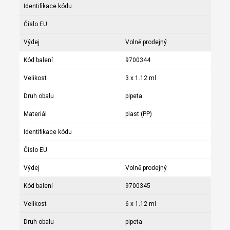
Identifikace kódu
Číslo EU
Výdej
Volně prodejný
Kód balení
9700344
Velikost
3 x 1.12 ml
Druh obalu
pipeta
Materiál
plast (PP)
Identifikace kódu
Číslo EU
Výdej
Volně prodejný
Kód balení
9700345
Velikost
6 x 1.12 ml
Druh obalu
pipeta