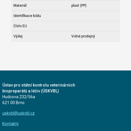
Materiál
plast (PP)
Identifikace kódu
Číslo EU
Výdej
Volně prodejný
Ústav pro státní kontrolu veterinárních
biopreparátů a léčiv (ÚSKVBL)
Hudcova 232/56a
621 00 Brno
uskvbl@uskvbl.cz
Kontakty