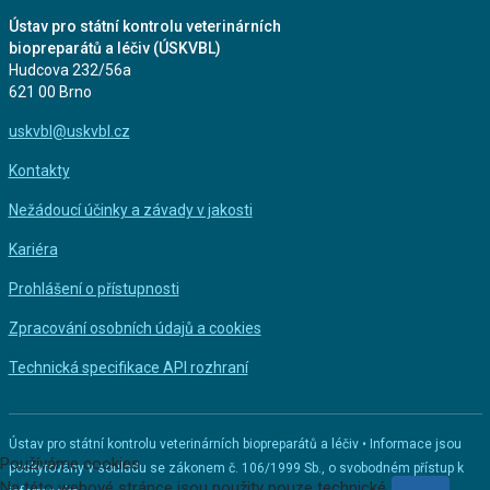
Ústav pro státní kontrolu veterinárních
biopreparátů a léčiv (ÚSKVBL)
Hudcova 232/56a
621 00 Brno
uskvbl@uskvbl.cz
Kontakty
Nežádoucí účinky a závady v jakosti
Kariéra
Prohlášení o přístupnosti
Zpracování osobních údajů a cookies
Technická specifikace API rozhraní
Ústav pro státní kontrolu veterinárních biopreparátů a léčiv • Informace jsou
Používáme cookies
poskytovány v souladu se zákonem č. 106/1999 Sb., o svobodném přístup k
Na této webové stránce jsou použity pouze technické