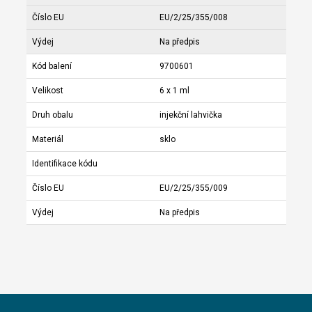
Číslo EU
EU/2/25/355/008
Výdej
Na předpis
Kód balení
9700601
Velikost
6 x 1 ml
Druh obalu
injekční lahvička
Materiál
sklo
Identifikace kódu
Číslo EU
EU/2/25/355/009
Výdej
Na předpis