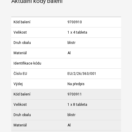
Aktuální kódy balení
Kód balení
9700910
Velikost
1 x 4 tableta
Druh obalu
blistr
Materiál
Al
Identifikace kódu
Číslo EU
EU/2/26/363/001
Výdej
Na předpis
Kód balení
9700911
Velikost
1 x 8 tableta
Druh obalu
blistr
Materiál
Al