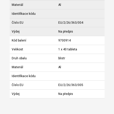
Materiál
Al
Identifikace kódu
Číslo EU
EU/2/26/363/004
Výdej
Na předpis
Kód balení
9700914
Velikost
1 x 40 tableta
Druh obalu
blistr
Materiál
Al
Identifikace kódu
Číslo EU
EU/2/26/363/005
Výdej
Na předpis