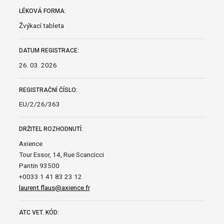
LÉKOVÁ FORMA:
Žvýkací tableta
DATUM REGISTRACE:
26. 03. 2026
REGISTRAČNÍ ČÍSLO:
EU/2/26/363
DRŽITEL ROZHODNUTÍ:
Axience
Tour Essor, 14, Rue Scancicci
Pantin 93500
+0033 1 41 83 23 12
laurent.flaus@axience.fr
ATC VET. KÓD: