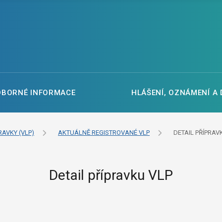
DBORNÉ INFORMACE
HLÁŠENÍ, OZNÁMENÍ A
RAVKY (VLP)
AKTUÁLNĚ REGISTROVANÉ VLP
DETAIL PŘÍPRAV
Detail přípravku VLP