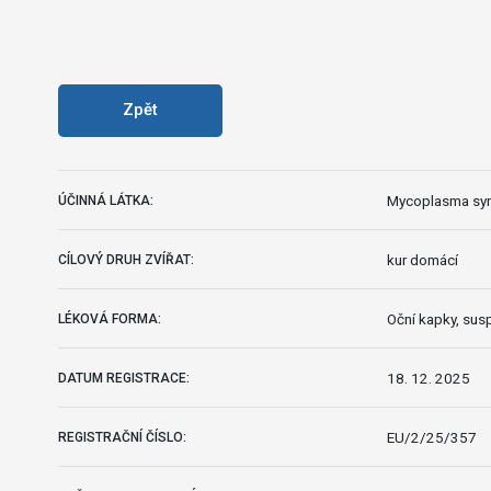
Zpět
Mycoplasma syno
ÚČINNÁ LÁTKA:
kur domácí
CÍLOVÝ DRUH ZVÍŘAT:
Oční kapky, sus
LÉKOVÁ FORMA:
18. 12. 2025
DATUM REGISTRACE:
EU/2/25/357
REGISTRAČNÍ ČÍSLO: