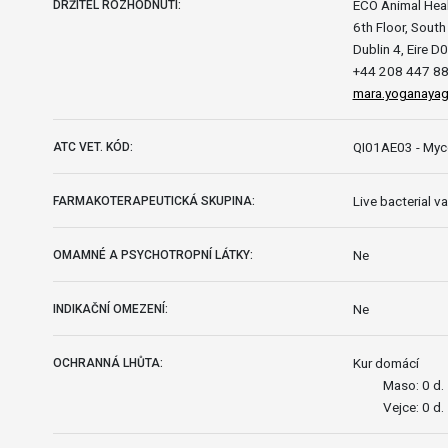
ECO Animal Heal
DRŽITEL ROZHODNUTÍ:
6th Floor, Sout
Dublin 4, Eire 
+44 208 447 8
mara.yoganaya
QI01AE03 - Myc
ATC VET. KÓD:
Live bacterial v
FARMAKOTERAPEUTICKÁ SKUPINA:
Ne
OMAMNÉ A PSYCHOTROPNÍ LÁTKY:
Ne
INDIKAČNÍ OMEZENÍ:
Kur domácí
OCHRANNÁ LHŮTA:
Maso: 0 d.
Vejce: 0 d.