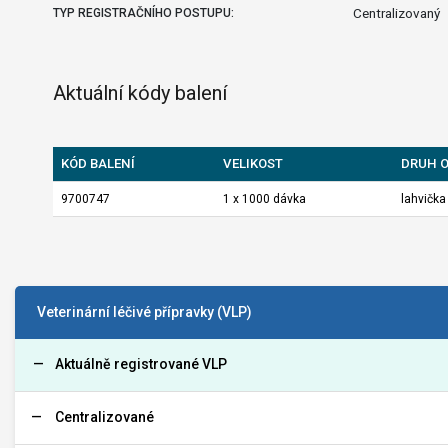
Centralizovaný
TYP REGISTRAČNÍHO POSTUPU:
Aktuální kódy balení
KÓD BALENÍ
VELIKOST
DRUH 
9700747
1 x 1000 dávka
lahvička
Veterinární léčivé přípravky (VLP)
Aktuálně registrované VLP
Centralizované