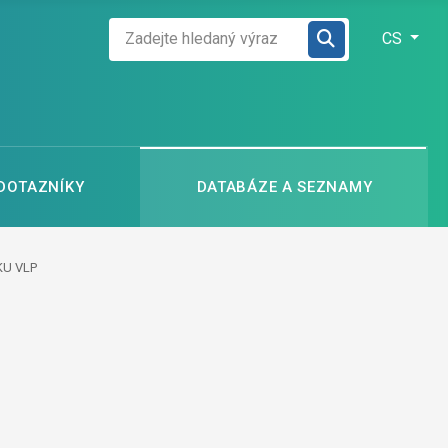
Zadejte hledaný výraz
Zvolte jazyk
CS
 DOTAZNÍKY
DATABÁZE A SEZNAMY
KU VLP