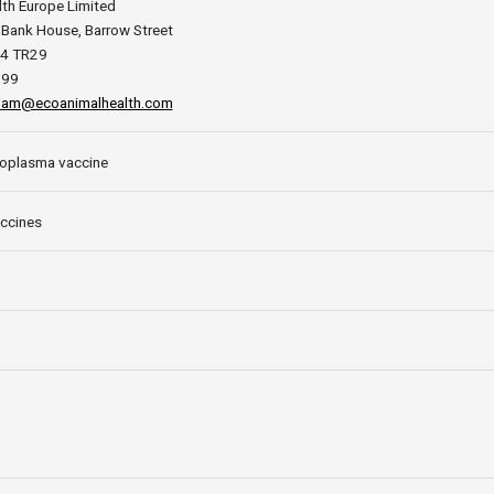
th Europe Limited
h Bank House, Barrow Street
D04 TR29
899
gam@ecoanimalhealth.com
oplasma vaccine
accines