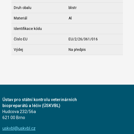
Druh obalu
blistr
Materiál
Al
Identifikace kódu
Číslo EU
EU/2/26/361/016
Výdej
Na předpis
Ústav pro státní kontrolu veterinárních
biopreparátů a léčiv (ÚSKVBL)
Hudcova 232/56a
621 00 Brno
uskvbl@uskvbl.cz