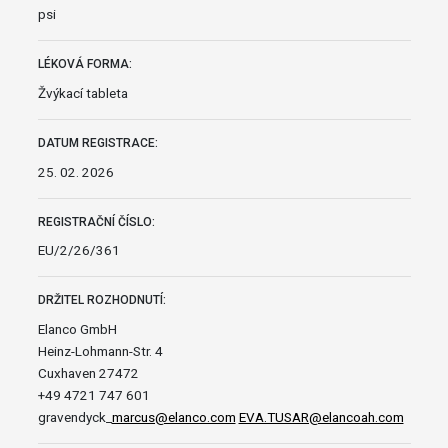
psi
LÉKOVÁ FORMA:
Žvýkací tableta
DATUM REGISTRACE:
25. 02. 2026
REGISTRAČNÍ ČÍSLO:
EU/2/26/361
DRŽITEL ROZHODNUTÍ:
Elanco GmbH
Heinz-Lohmann-Str. 4
Cuxhaven 27472
+49 4721 747 601
gravendyck_
marcus@elanco.com
EVA.TUSAR@elancoah.com