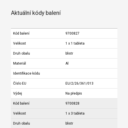
Aktuální kódy balení
Kód balení
9700827
Velikost
1 x 1 tableta
Druh obalu
blistr
Materiál
Al
Identifikace kódu
Číslo EU
EU/2/26/361/013
Výdej
Na předpis
Kód balení
9700828
Velikost
1 x 3 tableta
Druh obalu
blistr