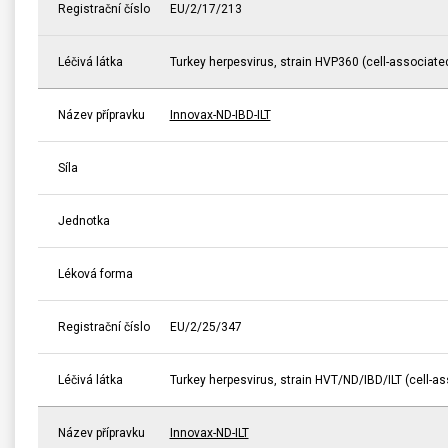
Registrační číslo
EU/2/17/213
Léčivá látka
Turkey herpesvirus, strain HVP360 (cell-associated
Název přípravku
Innovax-ND-IBD-ILT
Síla
Jednotka
Léková forma
Registrační číslo
EU/2/25/347
Léčivá látka
Turkey herpesvirus, strain HVT/ND/IBD/ILT (cell-as
Název přípravku
Innovax-ND-ILT