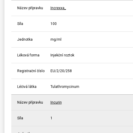
Název přípravku
Increxxa_
Síla
100
Jednotka
mg/ml
Léková forma
Injekční roztok
Registrační číslo
EU/2/20/258
Léčivá látka
Tulathromycinum
Název přípravku
Incurin
Síla
1