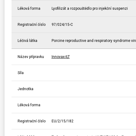
Léková forma
Lyofilizát a rozpouštědlo pro injekční suspenzi
Registrační číslo
97/024/15-C
Léčivá látka
Porcine reproductive and respiratory syndrome viru
Název přípravku
Innovax-ILT
Síla
Jednotka
Léková forma
Registrační číslo
EU/2/15/182