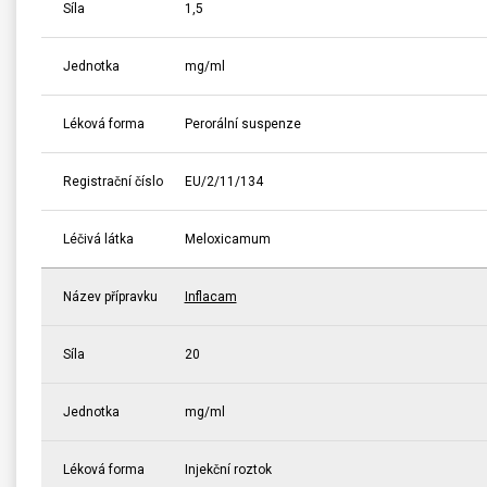
Síla
1,5
Jednotka
mg/ml
Léková forma
Perorální suspenze
Registrační číslo
EU/2/11/134
Léčivá látka
Meloxicamum
Název přípravku
Inflacam
Síla
20
Jednotka
mg/ml
Léková forma
Injekční roztok