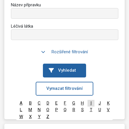
Název přípravku
Léčivá látka
Rozšířené filtrování
Vyhledat
Vymazat filtrování
A
B
C
D
E
F
G
H
I
J
K
L
M
N
O
P
Q
R
S
T
U
V
W
X
Y
Z