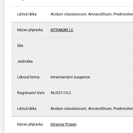
Léčivá látka
Acidum clavulanicum, Amoxicillinum, Prednisolo
Název přípravku
INTRAMAR LC
Síla
Jednotka
Léková forma
Intramamární suspenze
Registrační číslo
96/027/15-C
Léčivá látka
Acidum clavulanicum, Amoxicillinum, Prednisolo
Název přípravku
Intramar Propen