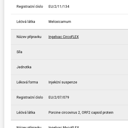
Registrační číslo
EU/2/11/134
Léčivá látka
Meloxicamum
Název přípravku
Ingelvac CircoFLEX
Síla
Jednotka
Léková forma
Injekční suspenze
Registrační číslo
EU/2/07/079
Léčivá látka
Porcine circovirus 2, ORF2 capsid protein
Název přípravku
Ingelvac MycoFLEX