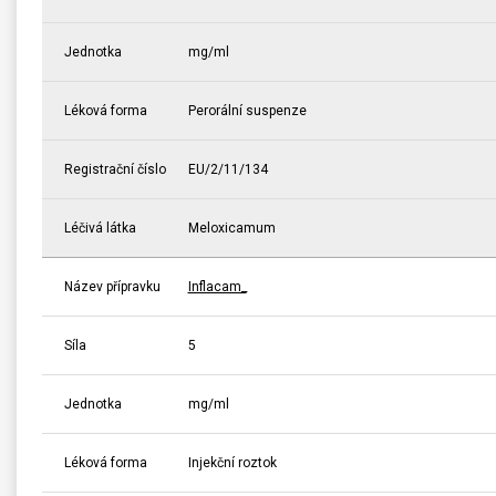
Jednotka
mg/ml
Léková forma
Perorální suspenze
Registrační číslo
EU/2/11/134
Léčivá látka
Meloxicamum
Název přípravku
Inflacam_
Síla
5
Jednotka
mg/ml
Léková forma
Injekční roztok