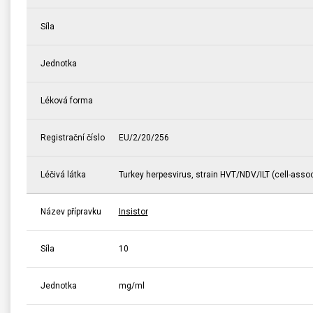
Síla
Jednotka
Léková forma
Registrační číslo
EU/2/20/256
Léčivá látka
Turkey herpesvirus, strain HVT/NDV/ILT (cell-assoc
Název přípravku
Insistor
Síla
10
Jednotka
mg/ml