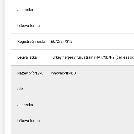
Jednotka
Léková forma
Registrační číslo
EU/2/24/315
Léčivá látka
Turkey herpesvirus, strain rHVT/ND/H9 (cell-assoc
Název přípravku
Innovax-ND-IBD
Síla
Jednotka
Léková forma