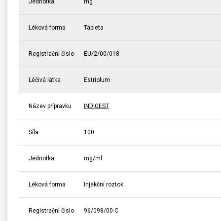
Jednotka
mg
Léková forma
Tableta
Registrační číslo
EU/2/00/018
Léčivá látka
Estriolum
Název přípravku
INDIGEST
Síla
100
Jednotka
mg/ml
Léková forma
Injekční roztok
Registrační číslo
96/098/00-C