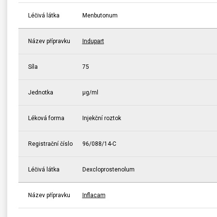
Léčivá látka
Menbutonum
Název přípravku
Indupart
Síla
75
Jednotka
μg/ml
Léková forma
Injekční roztok
Registrační číslo
96/088/14-C
Léčivá látka
Dexcloprostenolum
Název přípravku
Inflacam