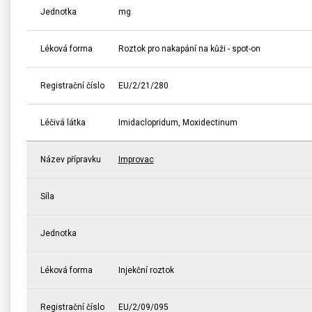
Jednotka
mg
Léková forma
Roztok pro nakapání na kůži - spot-on
Registrační číslo
EU/2/21/280
Léčivá látka
Imidaclopridum, Moxidectinum
Název přípravku
Improvac
Síla
Jednotka
Léková forma
Injekční roztok
Registrační číslo
EU/2/09/095