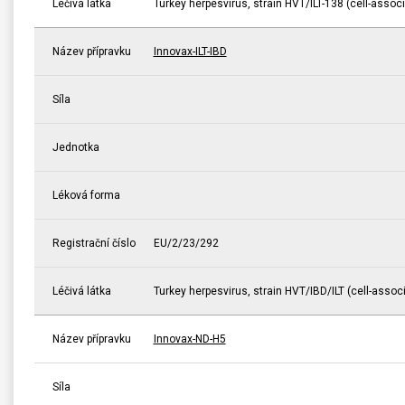
Léčivá látka
Turkey herpesvirus, strain HVT/ILT-138 (cell-associ
Název přípravku
Innovax-ILT-IBD
Síla
Jednotka
Léková forma
Registrační číslo
EU/2/23/292
Léčivá látka
Turkey herpesvirus, strain HVT/IBD/ILT (cell-assoc
Název přípravku
Innovax-ND-H5
Síla