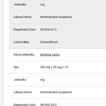
Jednotka
mg
Léková forma
Intramamární suspenze
Registrační číslo
96/026/21-C
Léčivá látka
Cloxacillinum
Název přípravku
Intramar Lacto
Síla
200 mg + 50 mg + 10
Jednotka
mg
Léková forma
Intramamární suspenze
Registrační číslo
96/002/25-C