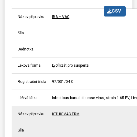
CSV
Název přípravku
IBA – VAC
Síla
Jednotka
Léková forma
Lyofilizát pro suspenzi
Registrační číslo
97/031/04-C
Léčivá látka
Infectious bursal disease virus, strain 1-65 PV, Liv
Název přípravku
ICTHIOVAC ERM
Síla