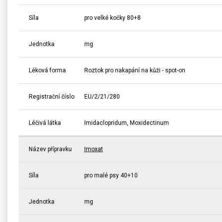
Síla
pro velké kočky 80+8
Jednotka
mg
Léková forma
Roztok pro nakapání na kůži - spot-on
Registrační číslo
EU/2/21/280
Léčivá látka
Imidaclopridum, Moxidectinum
Název přípravku
Imoxat
Síla
pro malé psy 40+10
Jednotka
mg