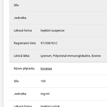
Síla
Jednotka
Léková forma
Injekční suspenze
Registrační číslo
97/338/92-C
Léčivá látka
Lysinum, Polyclonal immunoglobulins, Bovine
Název přípravku
Increxxa
Síla
100
Jednotka
mg/ml
Léková forma
Injekční roztok