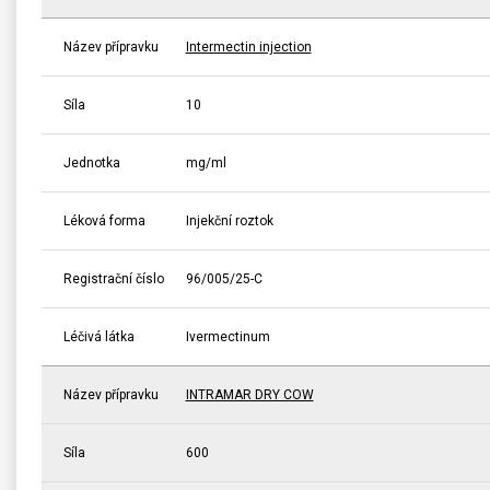
Název přípravku
Intermectin injection
Síla
10
Jednotka
mg/ml
Léková forma
Injekční roztok
Registrační číslo
96/005/25-C
Léčivá látka
Ivermectinum
Název přípravku
INTRAMAR DRY COW
Síla
600