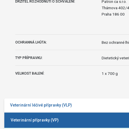
Patron ca s.r.o.
DRŽITEL ROZHODNUTÍ O SCHVÁLENÍ:
Thámova 402/4,
Praha 186 00
Bez ochranné lhů
OCHRANNÁ LHŮTA:
Dietetický veteri
TYP PŘÍPRAVKU:
1 x 700 g
VELIKOST BALENÍ:
Veterinární léčivé přípravky (VLP)
Veterinární přípravky (VP)