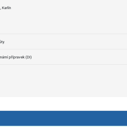
 Karlín
ty.
nární přípravek (DI)