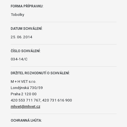
FORMA PŘÍPRAVKU:
Tobolky
DATUM SCHVÁLENÍ:
25. 06. 2014
ČÍSLO SCHVÁLENÍ:
034-14/C
DRŽITEL ROZHODNUTÍ O SCHVÁLENÍ:
M + H VET s.r.o.
Londýnská 730/59
Praha 2 120 00
420 553 711 767, 420 731 616 900
mhvet@mhvet.cz
OCHRANNÁ LHŮTA: