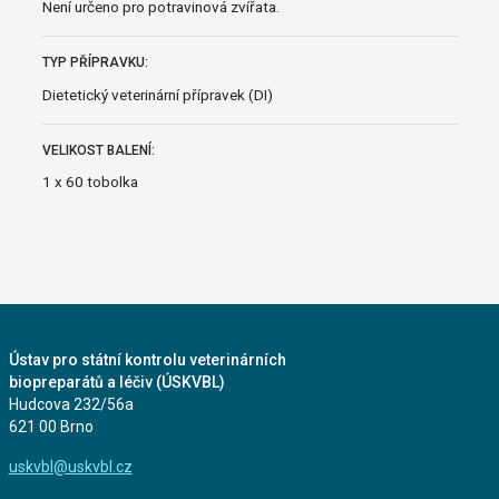
Není určeno pro potravinová zvířata.
TYP PŘÍPRAVKU:
Dietetický veterinární přípravek (DI)
VELIKOST BALENÍ:
1 x 60 tobolka
Ústav pro státní kontrolu veterinárních
biopreparátů a léčiv (ÚSKVBL)
Hudcova 232/56a
621 00 Brno
uskvbl@uskvbl.cz