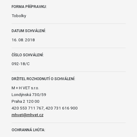
FORMA PŘÍPRAVKU:
Tobolky
DATUM SCHVÁLENÍ:
16. 08. 2018
ČÍSLO SCHVÁLENÍ:
092-18/C
DRŽITEL ROZHODNUTÍ O SCHVÁLENÍ:
M + H VET s.r.o.
Londýnská 730/59
Praha 2 120 00
420 553 711 767, 420 731 616 900
mhvet@mhvet.cz
OCHRANNÁ LHŮTA: