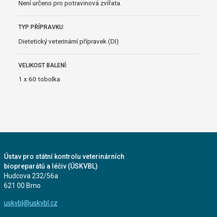
Není určeno pro potravinová zvířata.
TYP PŘÍPRAVKU:
Dietetický veterinární přípravek (DI)
VELIKOST BALENÍ:
1 x 60 tobolka
Ústav pro státní kontrolu veterinárních
biopreparátů a léčiv (ÚSKVBL)
Hudcova 232/56a
621 00 Brno
uskvbl@uskvbl.cz