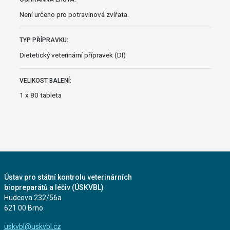
Není určeno pro potravinová zvířata.
TYP PŘÍPRAVKU:
Dietetický veterinární přípravek (DI)
VELIKOST BALENÍ:
1 x 80 tableta
Ústav pro státní kontrolu veterinárních
biopreparátů a léčiv (ÚSKVBL)
Hudcova 232/56a
621 00 Brno
uskvbl@uskvbl.cz