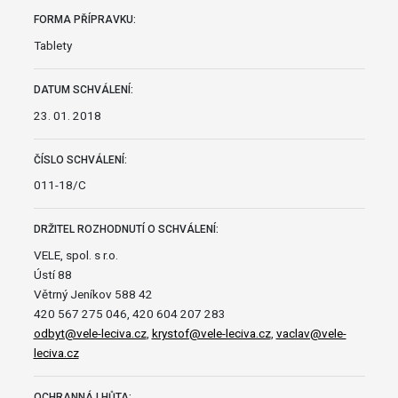
FORMA PŘÍPRAVKU:
Tablety
DATUM SCHVÁLENÍ:
23. 01. 2018
ČÍSLO SCHVÁLENÍ:
011-18/C
DRŽITEL ROZHODNUTÍ O SCHVÁLENÍ:
VELE, spol. s r.o.
Ústí 88
Větrný Jeníkov 588 42
420 567 275 046, 420 604 207 283
odbyt@vele-leciva.cz
,
krystof@vele-leciva.cz
,
vaclav@vele-
leciva.cz
OCHRANNÁ LHŮTA: