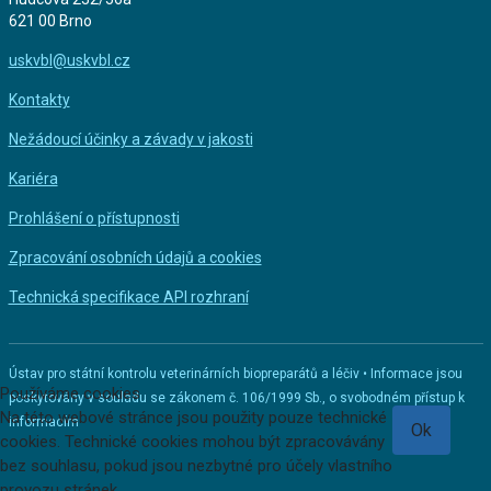
621 00 Brno
uskvbl@uskvbl.cz
Kontakty
Nežádoucí účinky a závady v jakosti
Kariéra
Prohlášení o přístupnosti
Zpracování osobních údajů a cookies
Technická specifikace API rozhraní
Ústav pro státní kontrolu veterinárních biopreparátů a léčiv • Informace jsou
Používáme cookies
poskytovány v souladu se zákonem č. 106/1999 Sb., o svobodném přístup k
Na této webové stránce jsou použity pouze technické
informacím
Ok
cookies. Technické cookies mohou být zpracovávány
bez souhlasu, pokud jsou nezbytné pro účely vlastního
provozu stránek.