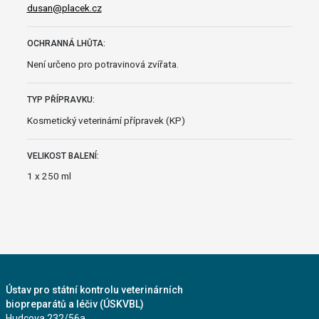
dusan@placek.cz
OCHRANNÁ LHŮTA:
Není určeno pro potravinová zvířata.
TYP PŘÍPRAVKU:
Kosmetický veterinární přípravek (KP)
VELIKOST BALENÍ:
1 x 250 ml
Ústav pro státní kontrolu veterinárních
biopreparátů a léčiv (ÚSKVBL)
Hudcova 232/56a