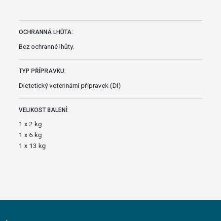
OCHRANNÁ LHŮTA:
Bez ochranné lhůty.
TYP PŘÍPRAVKU:
Dietetický veterinární přípravek (DI)
VELIKOST BALENÍ:
1 x 2 kg
1 x 6 kg
1 x 13 kg