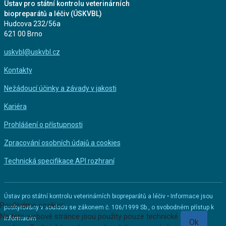
Ústav pro státní kontrolu veterinárních
biopreparátů a léčiv (ÚSKVBL)
Hudcova 232/56a
621 00 Brno
uskvbl@uskvbl.cz
Kontakty
Nežádoucí účinky a závady v jakosti
Kariéra
Prohlášení o přístupnosti
Zpracování osobních údajů a cookies
Technická specifikace API rozhraní
Ústav pro státní kontrolu veterinárních biopreparátů a léčiv • Informace jsou
Používáme cookies
poskytovány v souladu se zákonem č. 106/1999 Sb., o svobodném přístup k
Na této webové stránce jsou použity pouze technické
informacím
Ok