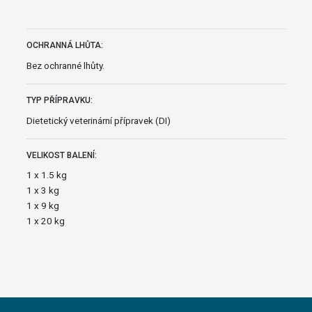
OCHRANNÁ LHŮTA:
Bez ochranné lhůty.
TYP PŘÍPRAVKU:
Dietetický veterinární přípravek (DI)
VELIKOST BALENÍ:
1 x 1.5 kg
1 x 3 kg
1 x 9 kg
1 x 20 kg