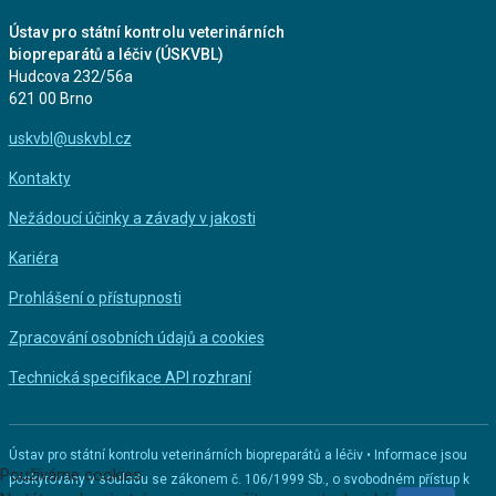
Ústav pro státní kontrolu veterinárních
biopreparátů a léčiv (ÚSKVBL)
Hudcova 232/56a
621 00 Brno
uskvbl@uskvbl.cz
Kontakty
Nežádoucí účinky a závady v jakosti
Kariéra
Prohlášení o přístupnosti
Zpracování osobních údajů a cookies
Technická specifikace API rozhraní
Ústav pro státní kontrolu veterinárních biopreparátů a léčiv • Informace jsou
Používáme cookies
poskytovány v souladu se zákonem č. 106/1999 Sb., o svobodném přístup k