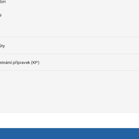
mbH
9
ty.
rinární přípravek (KP)