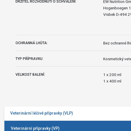
EW Nutrition G
DRŽITEL ROZHODNUTÍ O SCHVÁLENÍ:
Hogenboegen 1
Visbek D-494 2
Bez ochranné lhů
OCHRANNÁ LHŮTA:
Kosmetický vete
TYP PŘÍPRAVKU:
1 x 200 ml
VELIKOST BALENÍ:
1 x 400 ml
Veterinární léčivé přípravky (VLP)
Veterinární přípravky (VP)