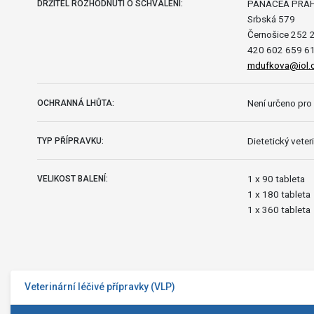
PANACEA PRAHA
DRŽITEL ROZHODNUTÍ O SCHVÁLENÍ:
Srbská 579
Černošice 252 
420 602 659 6
mdufkova@iol.
Není určeno pro 
OCHRANNÁ LHŮTA:
Dietetický veteri
TYP PŘÍPRAVKU:
1 x 90 tableta
VELIKOST BALENÍ:
1 x 180 tableta
1 x 360 tableta
Veterinární léčivé přípravky (VLP)