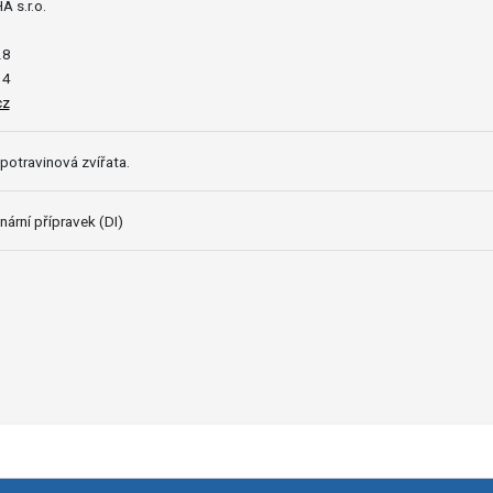
 s.r.o.
28
14
cz
potravinová zvířata.
nární přípravek (DI)