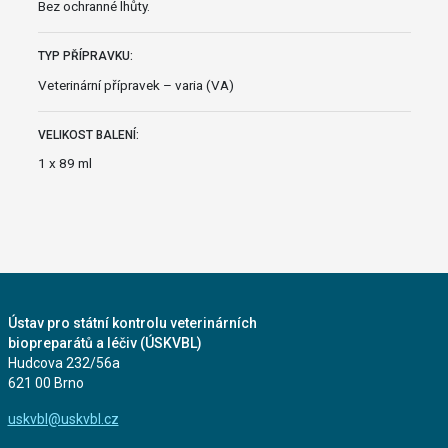
Bez ochranné lhůty.
TYP PŘÍPRAVKU:
Veterinární přípravek – varia (VA)
VELIKOST BALENÍ:
1 x 89 ml
Ústav pro státní kontrolu veterinárních
biopreparátů a léčiv (ÚSKVBL)
Hudcova 232/56a
621 00 Brno
uskvbl@uskvbl.cz