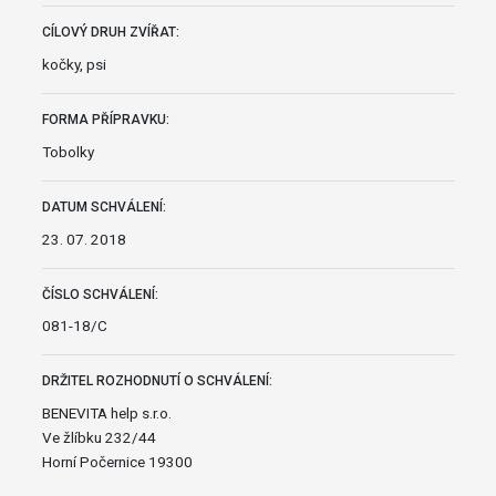
CÍLOVÝ DRUH ZVÍŘAT:
kočky, psi
FORMA PŘÍPRAVKU:
Tobolky
DATUM SCHVÁLENÍ:
23. 07. 2018
ČÍSLO SCHVÁLENÍ:
081-18/C
DRŽITEL ROZHODNUTÍ O SCHVÁLENÍ:
BENEVITA help s.r.o.
Ve žlíbku 232/44
Horní Počernice 19300