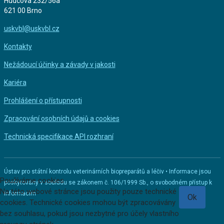
Hudcova 232/56a
621 00 Brno
uskvbl@uskvbl.cz
Kontakty
Nežádoucí účinky a závady v jakosti
Kariéra
Prohlášení o přístupnosti
Zpracování osobních údajů a cookies
Technická specifikace API rozhraní
Ústav pro státní kontrolu veterinárních biopreparátů a léčiv • Informace jsou
Používáme cookies
poskytovány v souladu se zákonem č. 106/1999 Sb., o svobodném přístup k
Na této webové stránce jsou použity pouze technické
informacím
Ok
cookies. Technické cookies mohou být zpracovávány
bez souhlasu, pokud jsou nezbytné pro účely vlastního