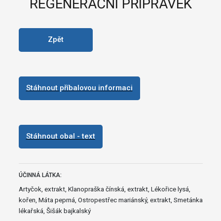
REGENERAČNÍ PŘÍPRAVEK
Zpět
Stáhnout příbalovou informaci
Stáhnout obal - text
ÚČINNÁ LÁTKA:
Artyčok, extrakt, Klanopraška čínská, extrakt, Lékořice lysá,
kořen, Máta peprná, Ostropestřec mariánský, extrakt, Smetánka
lékařská, Šišák bajkalský