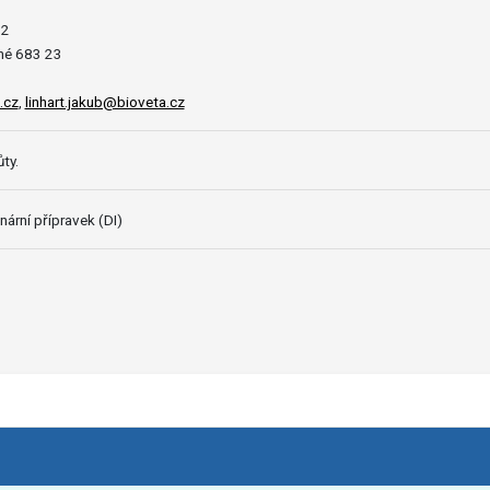
12
né 683 23
.cz
,
linhart.jakub@bioveta.cz
ty.
nární přípravek (DI)