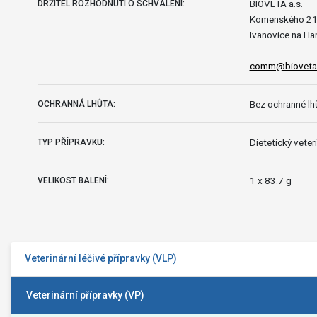
BIOVETA a.s.
DRŽITEL ROZHODNUTÍ O SCHVÁLENÍ:
Komenského 2
Ivanovice na Ha
comm@bioveta
Bez ochranné lhů
OCHRANNÁ LHŮTA:
Dietetický veteri
TYP PŘÍPRAVKU:
1 x 83.7 g
VELIKOST BALENÍ:
Veterinární léčivé přípravky (VLP)
Veterinární přípravky (VP)