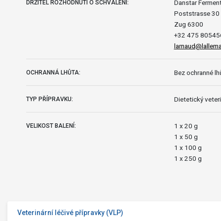
Danstar Fermen
DRŽITEL ROZHODNUTÍ O SCHVÁLENÍ:
Poststrasse 30
Zug 6300
+32 475 80545
larnaud@lallem
Bez ochranné lhů
OCHRANNÁ LHŮTA:
Dietetický veteri
TYP PŘÍPRAVKU:
1 x 20 g
VELIKOST BALENÍ:
1 x 50 g
1 x 100 g
1 x 250 g
Veterinární léčivé přípravky (VLP)