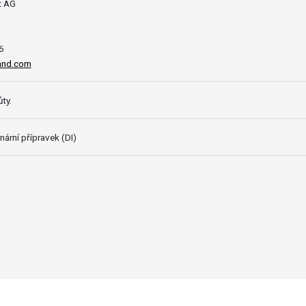
t AG
6
and.com
ty.
nární přípravek (DI)