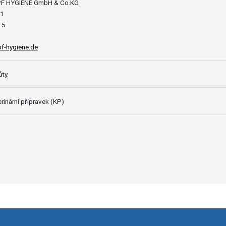
F HYGIENE GmbH & Co.KG
 1
15
f-hygiene.de
ty.
rinární přípravek (KP)