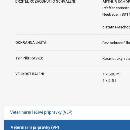
ARTHUR SCHOP
DRŽITEL ROZHODNUTÍ O SCHVÁLENÍ:
Pfaffensteinstr.
Neubeuern 831
c.statna@schop
Bez ochranné lhů
OCHRANNÁ LHŮTA:
Kosmetický vete
TYP PŘÍPRAVKU:
1 x 500 ml
VELIKOST BALENÍ:
1 x 2.5 l
Veterinární léčivé přípravky (VLP)
Veterinární přípravky (VP)