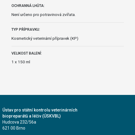
OCHRANNÁ LHŮTA:
Není určeno pro potravinová zvířata.
TYP PŘÍPRAVKU:
Kosmetický veterinární přípravek (KP)
VELIKOST BALENÍ:
1 x 150 ml
Ústav pro státní kontrolu veterinárních
biopreparátů a léčiv (ÚSKVBL)
Hudcova 232/56a
621 00 Brno