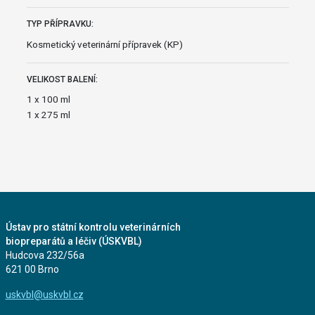
TYP PŘÍPRAVKU:
Kosmetický veterinární přípravek (KP)
VELIKOST BALENÍ:
1 x 100 ml
1 x 275 ml
Ústav pro státní kontrolu veterinárních
biopreparátů a léčiv (ÚSKVBL)
Hudcova 232/56a
621 00 Brno
uskvbl@uskvbl.cz