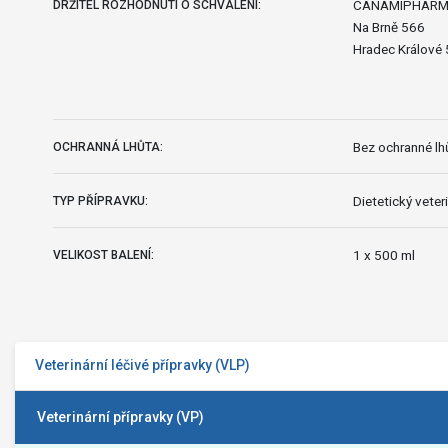
CANAMIPHARM s
DRŽITEL ROZHODNUTÍ O SCHVÁLENÍ:
Na Brně 566
Hradec Králové
Bez ochranné lhů
OCHRANNÁ LHŮTA:
Dietetický veteri
TYP PŘÍPRAVKU:
1 x 500 ml
VELIKOST BALENÍ:
Veterinární léčivé přípravky (VLP)
Veterinární přípravky (VP)