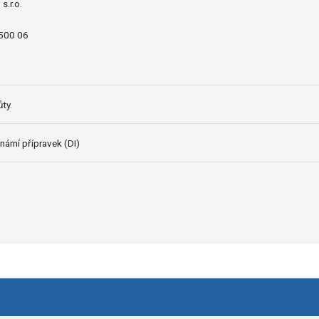
.r.o.
 500 06
ty.
nární přípravek (DI)