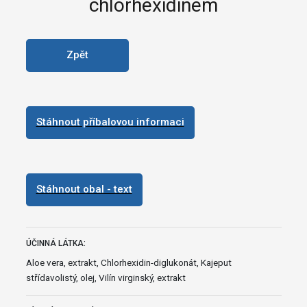
chlorhexidinem
Zpět
Stáhnout příbalovou informaci
Stáhnout obal - text
ÚČINNÁ LÁTKA:
Aloe vera, extrakt, Chlorhexidin-diglukonát, Kajeput
střídavolistý, olej, Vilín virginský, extrakt