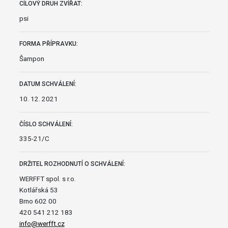
CÍLOVÝ DRUH ZVÍŘAT:
psi
FORMA PŘÍPRAVKU:
Šampon
DATUM SCHVÁLENÍ:
10. 12. 2021
ČÍSLO SCHVÁLENÍ:
335-21/C
DRŽITEL ROZHODNUTÍ O SCHVÁLENÍ:
WERFFT spol. s r.o.
Kotlářská 53
Brno 602 00
420 541 212 183
info@werfft.cz