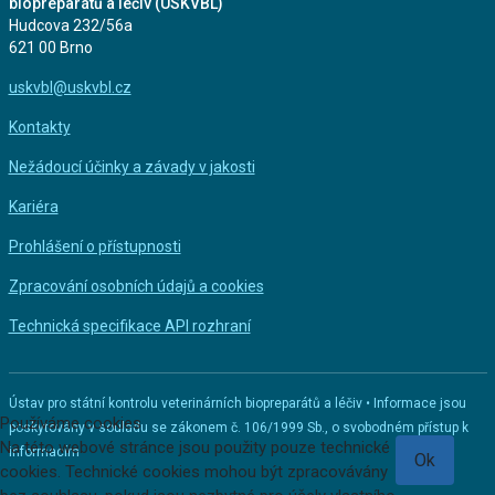
biopreparátů a léčiv (ÚSKVBL)
Hudcova 232/56a
621 00 Brno
uskvbl@uskvbl.cz
Kontakty
Nežádoucí účinky a závady v jakosti
Kariéra
Prohlášení o přístupnosti
Zpracování osobních údajů a cookies
Technická specifikace API rozhraní
Ústav pro státní kontrolu veterinárních biopreparátů a léčiv • Informace jsou
Používáme cookies
poskytovány v souladu se zákonem č. 106/1999 Sb., o svobodném přístup k
Na této webové stránce jsou použity pouze technické
informacím
Ok
cookies. Technické cookies mohou být zpracovávány