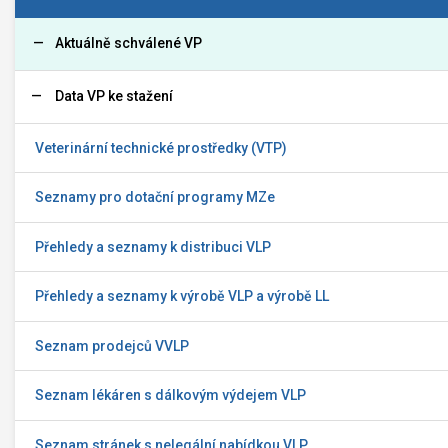
Aktuálně schválené VP
Data VP ke stažení
Veterinární technické prostředky (VTP)
Seznamy pro dotační programy MZe
Přehledy a seznamy k distribuci VLP
Přehledy a seznamy k výrobě VLP a výrobě LL
Seznam prodejců VVLP
Seznam lékáren s dálkovým výdejem VLP
Seznam stránek s nelegální nabídkou VLP