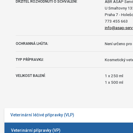
ABR ASAP Servic
DRŽITEL ROZHODNUTÍ O SCHVÁLENÍ:
U Smaltovny 1
Praha 7 - Holeš
773 455 663
info@asap-serv
Není určeno pro 
OCHRANNÁ LHŮTA:
Kosmetický vete
TYP PŘÍPRAVKU:
1 x 250 ml
VELIKOST BALENÍ:
1 x 500 ml
Veterinární léčivé přípravky (VLP)
Veterinární přípravky (VP)