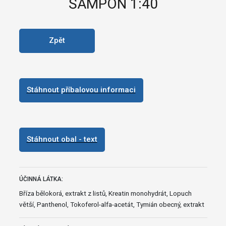
ŠAMPON 1:40
Zpět
Stáhnout příbalovou informaci
Stáhnout obal - text
ÚČINNÁ LÁTKA:
Bříza bělokorá, extrakt z listů, Kreatin monohydrát, Lopuch
větší, Panthenol, Tokoferol-alfa-acetát, Tymián obecný, extrakt