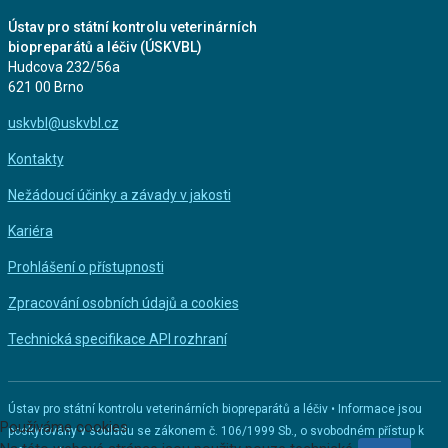
Ústav pro státní kontrolu veterinárních
biopreparátů a léčiv (ÚSKVBL)
Hudcova 232/56a
621 00 Brno
uskvbl@uskvbl.cz
Kontakty
Nežádoucí účinky a závady v jakosti
Kariéra
Prohlášení o přístupnosti
Zpracování osobních údajů a cookies
Technická specifikace API rozhraní
Ústav pro státní kontrolu veterinárních biopreparátů a léčiv • Informace jsou
Používáme cookies
poskytovány v souladu se zákonem č. 106/1999 Sb., o svobodném přístup k