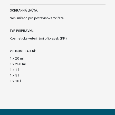
OCHRANNÁ LHŮTA:
Není určeno pro potravinová zvířata.
TYP PŘÍPRAVKU:
Kosmetický veterinární přípravek (KP)
VELIKOST BALENÍ:
1 x 20 ml
1 x 250 ml
1 x 1 l
1 x 5 l
1 x 10 l