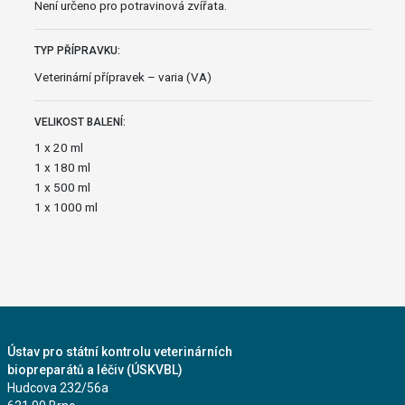
Není určeno pro potravinová zvířata.
TYP PŘÍPRAVKU:
Veterinární přípravek – varia (VA)
VELIKOST BALENÍ:
1 x 20 ml
1 x 180 ml
1 x 500 ml
1 x 1000 ml
Ústav pro státní kontrolu veterinárních
biopreparátů a léčiv (ÚSKVBL)
Hudcova 232/56a