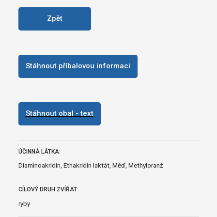
Zpět
Stáhnout příbalovou informaci
Stáhnout obal - text
ÚČINNÁ LÁTKA:
Diaminoakridin, Ethakridin laktát, Měď, Methyloranž
CÍLOVÝ DRUH ZVÍŘAT:
ryby