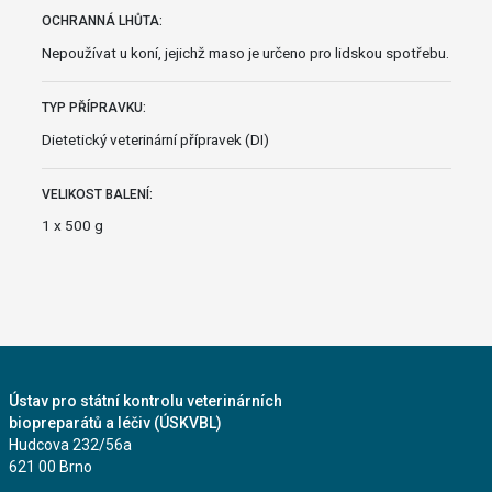
OCHRANNÁ LHŮTA:
Nepoužívat u koní, jejichž maso je určeno pro lidskou spotřebu.
TYP PŘÍPRAVKU:
Dietetický veterinární přípravek (DI)
VELIKOST BALENÍ:
1 x 500 g
Ústav pro státní kontrolu veterinárních
biopreparátů a léčiv (ÚSKVBL)
Hudcova 232/56a
621 00 Brno