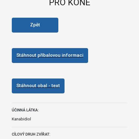
PRO KONĚ
Zpět
Stáhnout příbalovou informaci
Stáhnout obal - text
ÚČINNÁ LÁTKA:
Kanabidiol
CÍLOVÝ DRUH ZVÍŘAT: